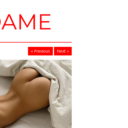
DAME
« Previous
Next »