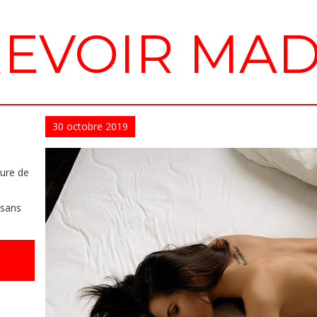
REVOIR MA
30
octobre
2019
ture de
 sans